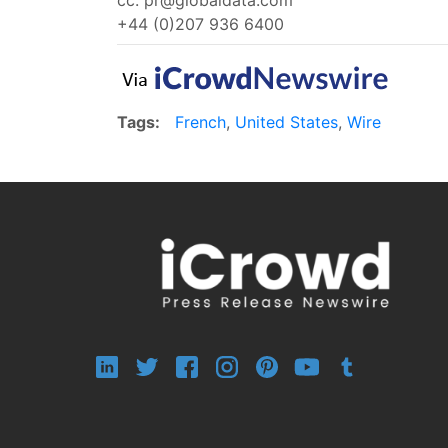
cc:
pr@globaldata.com
+44 (0)207 936 6400
Tags:
French
,
United States
,
Wire