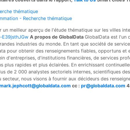
herche thématique
ommation - Recherche thématique
r un meilleur aperçu de l'étude thématique sur les villes int
=-E39jsthJGw
A propos de GlobalData
GlobalData est l'un 
grandes industries du monde. En tant que société de service
Data pour obtenir des renseignements fiables, opportuns et e
in d'entreprises, d'institutions financières, de services pr
ns plus rapides et plus éclairées. En enrichissant continue
plus de 2 000 analystes sectoriels internes, scientifiques de
secteur, nous visons à fournir aux décideurs des renseign
mark.jephcott@globaldata.com
cc :
pr@globaldata.com
4