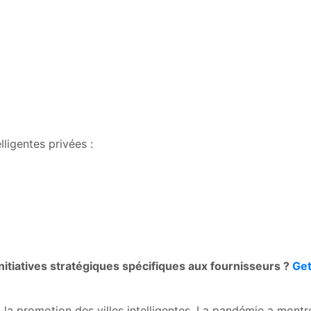
lligentes privées :
 initiatives stratégiques spécifiques aux fournisseurs ?
Get
a promotion des villes intelligentes. La pandémie a montré q