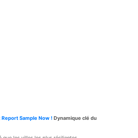
 Report Sample Now !
Dynamique clé du
ue les villes les plus résilientes