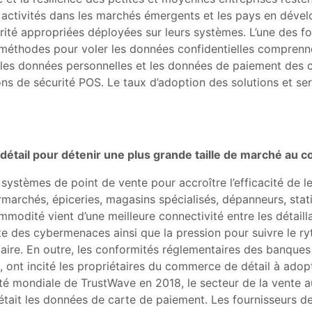
activités dans les marchés émergents et les pays en dével
ité appropriées déployées sur leurs systèmes. L’une des f
méthodes pour voler les données confidentielles comprennent
 les données personnelles et les données de paiement des c
ns de sécurité POS. Le taux d’adoption des solutions et se
détail pour détenir une plus grande taille de marché au c
 systèmes de point de vente pour accroître l’efficacité de l
archés, épiceries, magasins spécialisés, dépanneurs, stati
odité vient d’une meilleure connectivité entre les détaillan
nte des cybermenaces ainsi que la pression pour suivre le r
écaire. En outre, les conformités réglementaires des banqu
 ont incité les propriétaires du commerce de détail à adop
té mondiale de TrustWave en 2018, le secteur de la vente au 
 était les données de carte de paiement. Les fournisseurs 