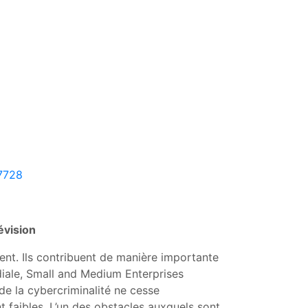
7728
évision
ent. Ils contribuent de manière importante
iale, Small and Medium Enterprises
de la cybercriminalité ne cesse
nt faibles. L’un des obstacles auxquels sont