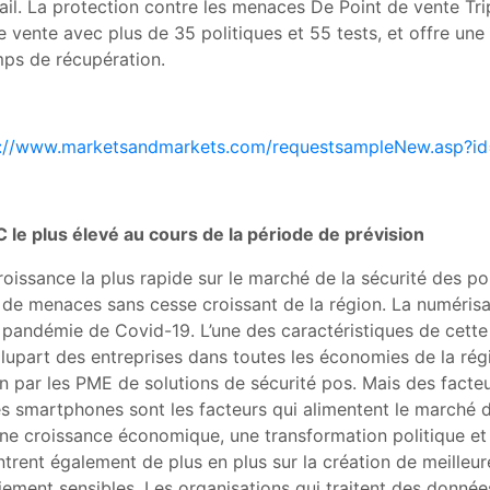
ail. La protection contre les menaces De Point de vente Tripw
 vente avec plus de 35 politiques et 55 tests, et offre une
ps de récupération.
s://www.marketsandmarkets.com/requestsampleNew.asp?i
C le plus élevé au cours de la période de prévision
 croissance la plus rapide sur le marché de la sécurité des 
de menaces sans cesse croissant de la région. La numérisat
la pandémie de Covid-19. L’une des caractéristiques de cette
upart des entreprises dans toutes les économies de la régi
n par les PME de solutions de sécurité pos. Mais des facteu
n des smartphones sont les facteurs qui alimentent le marché 
 une croissance économique, une transformation politique 
trent également de plus en plus sur la création de meilleure
iement sensibles. Les organisations qui traitent des données