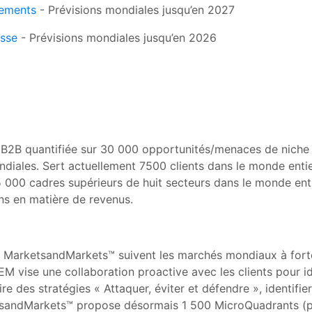
iements
- Prévisions mondiales jusqu’en 2027
asse
- Prévisions mondiales jusqu’en 2026
B2B quantifiée sur 30 000 opportunités/menaces de niche à
diales. Sert actuellement 7500 clients dans le monde enti
75 000 cadres supérieurs de huit secteurs dans le monde e
ns en matière de revenus.
 MarketsandMarkets™ suivent les marchés mondiaux à forte
 vise une collaboration proactive avec les clients pour ide
crire des stratégies « Attaquer, éviter et défendre », identi
ketsandMarkets™ propose désormais 1 500 MicroQuadrants (p