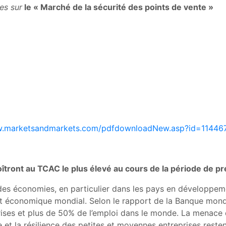
es sur
le «
Marché de la sécurité des points de vente
»
w.marketsandmarkets.com/pdfdownloadNew.asp?id=11446
croîtront au TCAC le plus élevé au cours de la période de pr
 des économies, en particulier dans les pays en développem
nt économique mondial. Selon le rapport de la Banque mond
rises et plus de 50% de l’emploi dans le monde. La menace 
e et la résilience des petites et moyennes entreprises reste