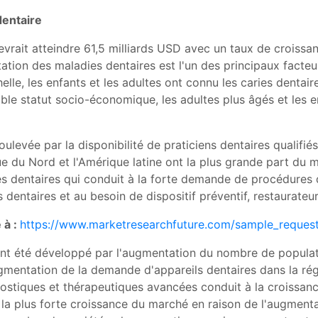
dentaire
evrait atteindre 61,5 milliards USD avec un taux de croiss
ion des maladies dentaires est l'un des principaux facteur
elle, les enfants et les adultes ont connu les caries dentair
ble statut socio-économique, les adultes plus âgés et les en
oulevée par la disponibilité de praticiens dentaires qualifié
ue du Nord et l'Amérique latine ont la plus grande part du 
s dentaires qui conduit à la forte demande de procédures d
dentaires et au besoin de dispositif préventif, restaurateur 
 à :
https://www.marketresearchfuture.com/sample_reques
ment été développé par l'augmentation du nombre de popula
ugmentation de la demande d'appareils dentaires dans la ré
gnostiques et thérapeutiques avancées conduit à la croissan
e la plus forte croissance du marché en raison de l'augmentat