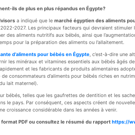
ent-ils de plus en plus répandus en Égypte?
visors
a indiqué que le
marché égyptien des aliments po
022-2027. Les principaux facteurs qui devraient stimuler l’
 des aliments nutritifs aux bébés, ainsi que l’augmentatio
emps pour la préparation des aliments ou l’allaitement.
ante d’aliments pour bébés en Égypte
, c’est-à-dire une a
rnir les minéraux et vitamines essentiels aux bébés âgés de
apidement et les fabricants de produits alimentaires adopt
 de consommateurs d’aliments pour bébés riches en nutrime
u lait maternel).
ur bébés, telles que les gaufrettes de dentition et les sache
le pays. Par conséquent, ces aspects créent de nouvelles 
e croissance considérable dans les années à venir.
 format PDF ou consultez le résumé du rapport
https://