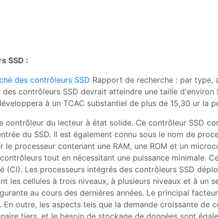
s SSD :
ché des contrôleurs SSD
Rapport de recherche : par type, a
des contrôleurs SSD devrait atteindre une taille d'environ 5
développera à un TCAC substantiel de plus de 15,30 ur la 
e contrôleur du lecteur à état solide. Ce contrôleur SSD co
entrée du SSD. Il est également connu sous le nom de proces
r le processeur contenant une RAM, une ROM et un microcon
 contrôleurs tout en nécessitant une puissance minimale. 
gré (CI). Les processeurs intégrés des contrôleurs SSD dépl
t les cellules à trois niveaux, à plusieurs niveaux et à un 
gurante au cours des dernières années. Le principal facte
 En outre, les aspects tels que la demande croissante de ce
naire tiers, et le besoin de stockage de données sont égal