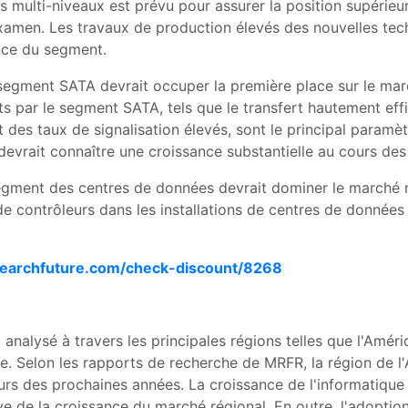
es multi-niveaux est prévu pour assurer la position supérie
xamen. Les travaux de production élevés des nouvelles tech
ance du segment.
 segment SATA devrait occuper la première place sur le ma
 par le segment SATA, tels que le transfert hautement effica
t des taux de signalisation élevés, sont le principal paramè
devrait connaître une croissance substantielle au cours de
segment des centres de données devrait dominer le marché 
 contrôleurs dans les installations de centres de données 
earchfuture.com/check-discount/8268
nalysé à travers les principales régions telles que l'Amér
ique. Selon les rapports de recherche de MRFR, la région de
s des prochaines années. La croissance de l'informatique 
ive de la croissance du marché régional. En outre, l'adoptio