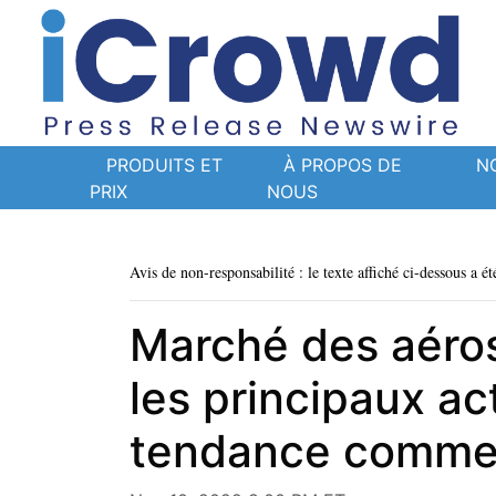
PRODUITS ET
À PROPOS DE
N
PRIX
NOUS
Avis de non-responsabilité : le texte affiché ci-dessous a ét
Marché des aéro
les principaux act
tendance commerc