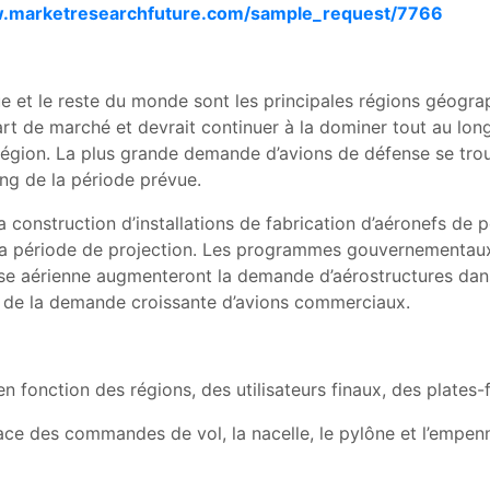
w.marketresearchfuture.com/sample_request/7766
que et le reste du monde sont les principales régions géog
rt de marché et devrait continuer à la dominer tout au long
a région. La plus grande demande d’avions de défense se tr
ng de la période prévue.
a construction d’installations de fabrication d’aéronefs de p
la période de projection. Les programmes gouvernementaux
ense aérienne augmenteront la demande d’aérostructures da
et de la demande croissante d’avions commerciaux.
n fonction des régions, des utilisateurs finaux, des plate
urface des commandes de vol, la nacelle, le pylône et l’emp