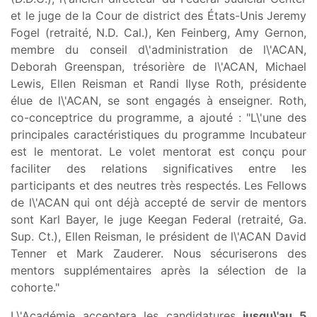
et le juge de la Cour de district des États-Unis Jeremy
Fogel (retraité, N.D. Cal.), Ken Feinberg, Amy Gernon,
membre du conseil d\'administration de l\'ACAN,
Deborah Greenspan, trésorière de l\'ACAN, Michael
Lewis, Ellen Reisman et Randi Ilyse Roth, présidente
élue de l\'ACAN, se sont engagés à enseigner. Roth,
co-conceptrice du programme, a ajouté : "L\'une des
principales caractéristiques du programme Incubateur
est le mentorat. Le volet mentorat est conçu pour
faciliter des relations significatives entre les
participants et des neutres très respectés. Les Fellows
de l\'ACAN qui ont déjà accepté de servir de mentors
sont Karl Bayer, le juge Keegan Federal (retraité, Ga.
Sup. Ct.), Ellen Reisman, le président de l\'ACAN David
Tenner et Mark Zauderer. Nous sécuriserons des
mentors supplémentaires après la sélection de la
cohorte."
L\'Académie acceptera les candidatures
jusqu\'au 5