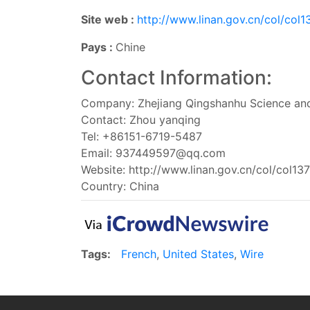
Site web :
http://www.linan.gov.cn/col/col
Pays :
Chine
Contact Information:
Company: Zhejiang Qingshanhu Science a
Contact: Zhou yanqing
Tel: +86151-6719-5487
Email:
937449597@qq.com
Website: http://www.linan.gov.cn/col/col13
Country: China
Tags:
French
,
United States
,
Wire