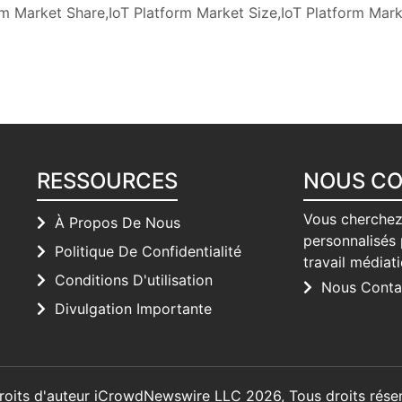
m Market Share,IoT Platform Market Size,IoT Platform Mark
RESSOURCES
NOUS C
Vous cherchez
À Propos De Nous
personnalisés 
Politique De Confidentialité
travail médiat
Conditions D'utilisation
Nous Conta
Divulgation Importante
roits d'auteur iCrowdNewswire LLC 2026, Tous droits réser