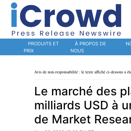
PRODUITS ET
À PROPOS DE
N
PRIX
NOUS
Avis de non-responsabilité : le texte affiché ci-dessous a ét
Le marché des pl
milliards USD à 
de Market Resea