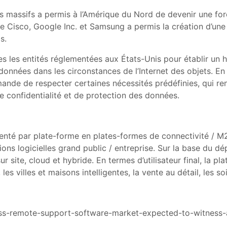
s massifs a permis à l’Amérique du Nord de devenir une force
 Cisco, Google Inc. et Samsung a permis la création d’une 
s.
es les entités réglementées aux États-Unis pour établir un h
s données dans les circonstances de l’Internet des objets. E
mmande de respecter certaines nécessités prédéfinies, qui re
 de confidentialité et de protection des données.
nté par plate-forme en plates-formes de connectivité / M
sions logicielles grand public / entreprise. Sur la base du 
ur site, cloud et hybride. En termes d’utilisateur final, la p
, les villes et maisons intelligentes, la vente au détail, les s
less-remote-support-software-market-expected-to-witness-