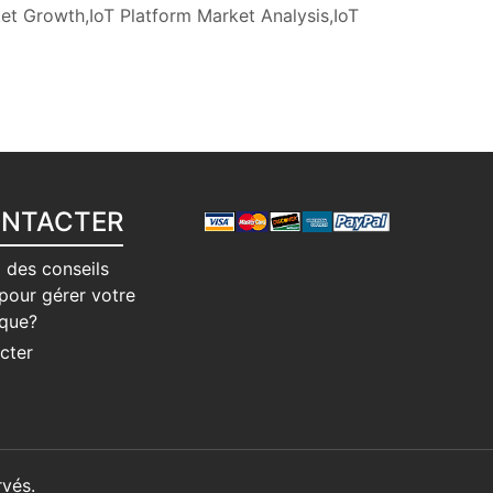
et Growth,IoT Platform Market Analysis,IoT
ONTACTER
 des conseils
pour gérer votre
ique?
cter
vés.