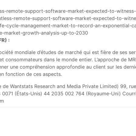
tless-remote-support-software-market-expected-to-witness-
ientless-remote-support-software-market-expected-to-witn
life-cycle-management-market-to-record-an-exponential-c
cpe-market-growth-analysis-up-to-2030
R) :
ciété mondiale d’études de marché qui est fière de ses ser
 et consommateurs dans le monde entier. L’approche de MR
ner une compréhension approfondie au client sur les dern
 en fonction de ces aspects.
ie de Wantstats Research and Media Private Limited) 99, r
8 0071 (États-Unis) 44 2035 002 764 (Royaume-Uni) Courri
om