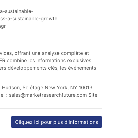
a-sustainable-
ess-a-sustainable-growth
agr
vices, offrant une analyse complète et
FR combine les informations exclusives
iers développements clés, les événements
ue Hudson, 5e étage New York, NY 10013,
el :
sales@marketresearchfuture.com
Site
Cliquez ici pour plus d'informations