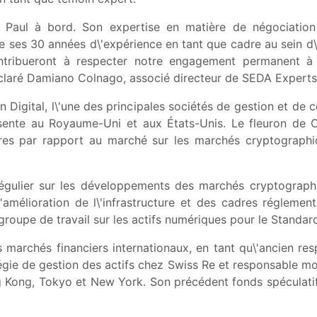
le Paul à bord. Son expertise en matière de négociation d
e ses 30 années d\'expérience en tant que cadre au sein d\'i
ontribueront à respecter notre engagement permanent à 
déclaré Damiano Colnago, associé directeur de SEDA Experts
 Digital, l\'une des principales sociétés de gestion et de c
sente au Royaume-Uni et aux États-Unis. Le fleuron de Co
utres par rapport au marché sur les marchés cryptograph
égulier sur les développements des marchés cryptographiq
l\'amélioration de l\'infrastructure et des cadres régleme
roupe de travail sur les actifs numériques pour le Standard
s marchés financiers internationaux, en tant qu\'ancien r
gie de gestion des actifs chez Swiss Re et responsable m
ong Kong, Tokyo et New York. Son précédent fonds spéculatif