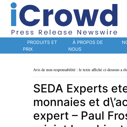
PRODUITS ET
À PROPOS DE
N
PRIX
NOUS
Avis de non-responsabilité : le texte affiché ci-dessous a ét
SEDA Experts ete
monnaies et d\’a
expert – Paul Fr