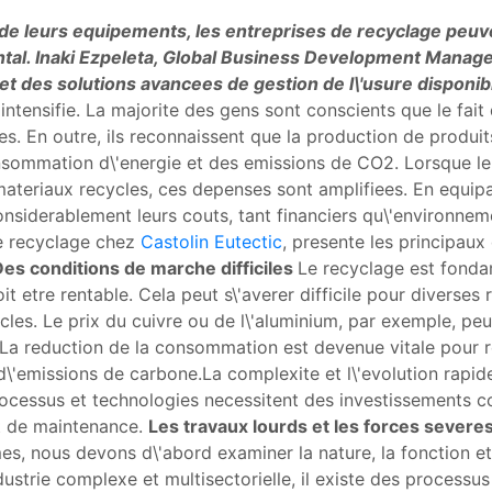
e leurs equipements, les entreprises de recyclage peuve
ental. Inaki Ezpeleta, Global Business Development Manag
e et des solutions avancees de gestion de l\'usure disponib
'intensifie. La majorite des gens sont conscients que le fai
les. En outre, ils reconnaissent que la production de produi
nsommation d\'energie et des emissions de CO2. Lorsque l
materiaux recycles, ces depenses sont amplifiees. En equip
nsiderablement leurs couts, tant financiers qu\'environneme
e recyclage chez
Castolin Eutectic
, presente les principaux d
es conditions de marche difficiles
Le recyclage est fondam
it etre rentable. Cela peut s\'averer difficile pour diverses r
es. Le prix du cuivre ou de l\'aluminium, par exemple, peu
 La reduction de la consommation est devenue vitale pour re
e d\'emissions de carbone.La complexite et l\'evolution rap
processus et technologies necessitent des investissements
t de maintenance.
Les travaux lourds et les forces severe
, nous devons d\'abord examiner la nature, la fonction et 
dustrie complexe et multisectorielle, il existe des process