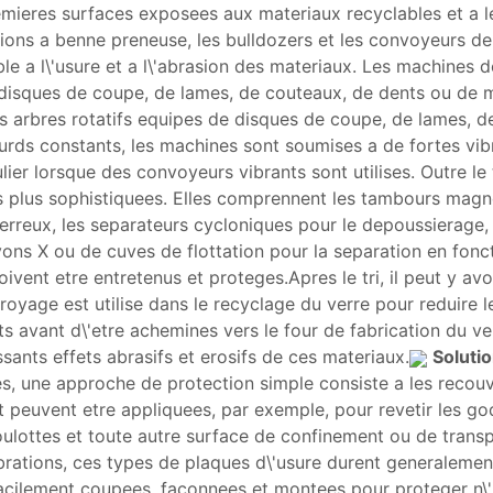
mieres surfaces exposees aux materiaux recyclables et a leu
mions a benne preneuse, les bulldozers et les convoyeurs dep
ble a l\'usure et a l\'abrasion des materiaux. Les machine
 disques de coupe, de lames, de couteaux, de dents ou de 
arbres rotatifs equipes de disques de coupe, de lames, d
ourds constants, les machines sont soumises a de fortes vib
lier lorsque des convoyeurs vibrants sont utilises. Outre le t
des plus sophistiquees. Elles comprennent les tambours magn
rreux, les separateurs cycloniques pour le depoussierage, 
rayons X ou de cuves de flottation pour la separation en fon
ent etre entretenus et proteges.Apres le tri, il peut y avoir
royage est utilise dans le recyclage du verre pour reduire le
ts avant d\'etre achemines vers le four de fabrication du v
ants effets abrasifs et erosifs de ces materiaux.
Solutio
, une approche de protection simple consiste a les recouvr
t peuvent etre appliquees, par exemple, pour revetir les g
ulottes et toute autre surface de confinement ou de transp
vibrations, ces types de plaques d\'usure durent generalemen
facilement coupees, faconnees et montees pour proteger n\'i