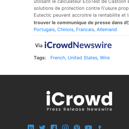
utilisant le calculateur EcoTest de Castoli
solutions de protection contre l\'usure prop
Eutectic peuvent accroitre la rentabilite et 
trouver le communique de presse dans d\'a
Portugais
,
Chinois
,
Francais
,
Allemand
Tags:
French
,
United States
,
Wire