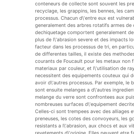
conteneurs de collecte sont souvent les pre
recyclage, les grappins, les bennes, les ca
processus. Chacun d\'entre eux est vulnera
generalement des arbres rotatifs armes de
dechiquetage comportent generalement des 
plus de l\'abrasion severe et des impacts l
facteur dans les processus de tri, en particu
de differentes tailles, il existe des metho
courants de Foucault pour les metaux non fe
materiaux par couleur, et l\'utilisation de 
necessitent des equipements couteux qui doiv
avoir d\'autres processus. Par exemple, le b
sont ensuite melanges a d\'autres ingredien
melange du verre sont confrontees aux puiss
nombreuses surfaces d\'equipement decrites
Celles-ci sont trempees avec des alliages e
preneuses, les cotes des convoyeurs, les go
resistants a l\'abrasion, aux chocs et aux 
revetements d\'origine. Elles peuvent etre 