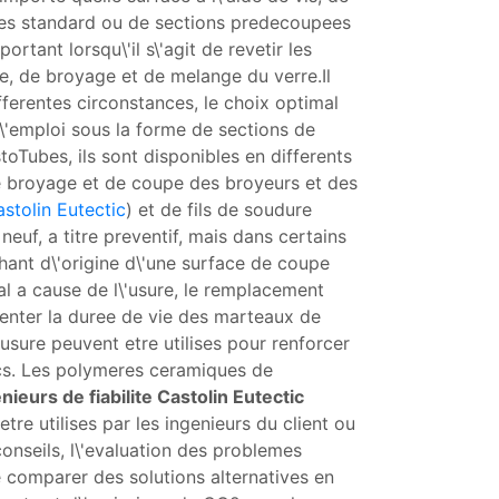
ques standard ou de sections predecoupees
rtant lorsqu\'il s\'agit de revetir les
e, de broyage et de melange du verre.Il
ferentes circonstances, le choix optimal
l\'emploi sous la forme de sections de
oTubes, ils sont disponibles en differents
e broyage et de coupe des broyeurs et des
stolin Eutectic
) et de fils de soudure
neuf, a titre preventif, mais dans certains
nchant d\'origine d\'une surface de coupe
l a cause de l\'usure, le remplacement
menter la duree de vie des marteaux de
sure peuvent etre utilises pour renforcer
ocs. Les polymeres ceramiques de
nieurs de fiabilite Castolin Eutectic
re utilises par les ingenieurs du client ou
conseils, l\'evaluation des problemes
e comparer des solutions alternatives en