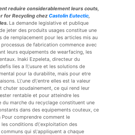
nt reduire considerablement leurs couts,
er for Recycling chez
Castolin Eutectic
,
les.
La demande legislative et publique
t de jeter des produits usages constitue une
ts de remplacement pour les articles mis au
e processus de fabrication commence avec
ant leurs equipements de wearfacing, les
ntaux. Inaki Ezpeleta, directeur du
efis lies a l\'usure et les solutions de
ental pour la durabilite, mais pour etre
aisons. L\'une d\'entre elles est la valeur
t chuter soudainement, ce qui rend leur
ster rentable et pour atteindre les
ide du marche du recyclage constituent une
 constants dans des equipements couteux, ce
s
Pour comprendre comment le
les conditions d\'exploitation des
us communs qui s\'appliquent a chaque