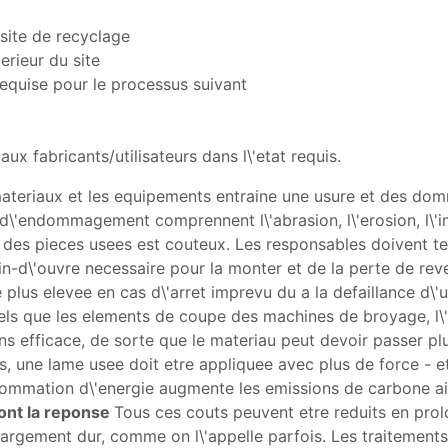
 site de recyclage
rieur du site
requise pour le processus suivant
ux fabricants/utilisateurs dans l\'etat requis.
materiaux et les equipements entraine une usure et des dom
d\'endommagement comprennent l\'abrasion, l\'erosion, l\'im
des pieces usees est couteux. Les responsables doivent te
in-d\'ouvre necessaire pour la monter et de la perte de rev
 plus elevee en cas d\'arret imprevu du a la defaillance d
els que les elements de coupe des machines de broyage, l\
ns efficace, de sorte que le materiau peut devoir passer plu
ts, une lame usee doit etre appliquee avec plus de force - e
ommation d\'energie augmente les emissions de carbone ains
sont la reponse
Tous ces couts peuvent etre reduits en pro
argement dur, comme on l\'appelle parfois. Les traitements