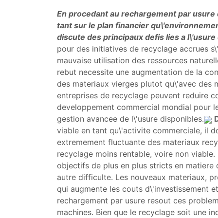
En procedant au rechargement par usure d
tant sur le plan financier qu\'environnem
discute des principaux defis lies a l\'usur
pour des initiatives de recyclage accrues s\
mauvaise utilisation des ressources naturel
rebut necessite une augmentation de la co
des materiaux vierges plutot qu\'avec des 
entreprises de recyclage peuvent reduire co
developpement commercial mondial pour l
gestion avancee de l\'usure disponibles.
D
viable en tant qu\'activite commerciale, il do
extremement fluctuante des materiaux recycl
recyclage moins rentable, voire non viable.
objectifs de plus en plus stricts en matier
autre difficulte. Les nouveaux materiaux, 
qui augmente les couts d\'investissement e
rechargement par usure resout ces problemes
machines. Bien que le recyclage soit une in