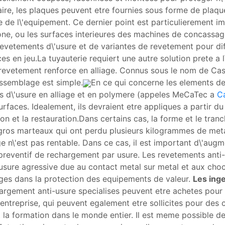
saire, les plaques peuvent etre fournies sous forme de pla
e de l\'equipement. Ce dernier point est particulierement impo
one, ou les surfaces interieures des machines de concassag
evetements d\'usure et de variantes de revetement pour dif
es en jeu.La tuyauterie requiert une autre solution prete a 
revetement renforce en alliage. Connus sous le nom de Cast
assemblage est simple.
En ce qui concerne les elements d
 d\'usure en alliage et en polymere (appeles MeCaTec a
Ca
rfaces. Idealement, ils devraient etre appliques a partir du 
tion et la restauration.Dans certains cas, la forme et le tra
s gros marteaux qui ont perdu plusieurs kilogrammes de meta
e n\'est pas rentable. Dans ce cas, il est important d\'aug
reventif de rechargement par usure. Les revetements anti-u
e usure agressive due au contact metal sur metal et aux ch
ges dans la protection des equipements de valeur.
Les inge
rgement anti-usure specialises peuvent etre achetes pour et
\'entreprise, qui peuvent egalement etre sollicites pour des 
 la formation dans le monde entier. Il est meme possible d