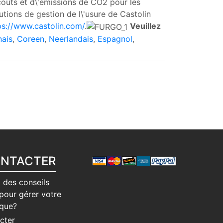
 couts et d\'emissions de CO2 pour les
utions de gestion de l\'usure de Castolin
ps://www.castolin.com/
.
Veuillez
ais
,
Coreen
,
Neerlandais
,
Espagnol
,
ONTACTER
 des conseils
pour gérer votre
ique?
cter