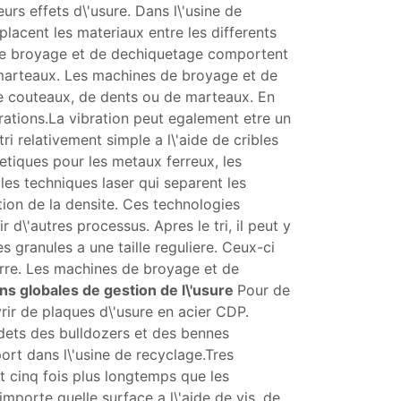
rs effets d\'usure. Dans l\'usine de
lacent les materiaux entre les differents
s de broyage et de dechiquetage comportent
marteaux. Les machines de broyage et de
e couteaux, de dents ou de marteaux. En
rations.La vibration peut egalement etre un
ri relativement simple a l\'aide de cribles
etiques pour les metaux ferreux, les
les techniques laser qui separent les
ction de la densite. Ces technologies
 d\'autres processus. Apres le tri, il peut y
s granules a une taille reguliere. Ceux-ci
erre. Les machines de broyage et de
ns globales de gestion de l\'usure
Pour de
ir de plaques d\'usure en acier CDP.
odets des bulldozers et des bennes
ort dans l\'usine de recyclage.Tres
t cinq fois plus longtemps que les
mporte quelle surface a l\'aide de vis, de