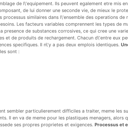
semblage de l\'equipement. Ils peuvent egalement etre mis en
composant, de lui donner une seconde vie, de mieux le prot
s processus similaires dans l\'ensemble des operations de r
besoins. Les facteurs variables comprennent les types de m
t la presence de substances corrosives, ce qui cree une var
s et de produits de rechargement. Chacun d\'entre eux peut
ces specifiques. Il n\'y a pas deux emplois identiques.
Un
es sont :
nt sembler particulierement difficiles a traiter, meme les
ts. Il en va de meme pour les plastiques menagers, alors que
ssede ses propres proprietes et exigences.
Processus et 