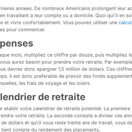
ernieres annees. De nombreux Americains prolongent leur act
en travaillant a leur compte ou a domicile. Quoi qu\'il en s
te et vivre confortablement. Vous pouvez utiliser une
calcul
apes pour commencer.
epenses
 mois, multipliez ce chiffre par douze, puis multipliez le t
ous aurez besoin pour prendre votre retraite. Par exemple
us devrez donc epargner 1,5 million de dollars. Ces chiffre
s. Il est donc preferable de prevoir des fonds supplementai
suelles, les frais de voyage et les loisirs.
lendrier de retraite
r etablir votre calendrier de retraite potentiel. La premier
rendre votre retraite. La seconde consiste a diviser ces a
n de dollars et qu\'il vous reste trente ans de travail, vous
il tient compte du rendement des placements.