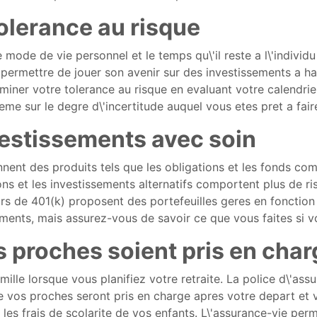
olerance au risque
 mode de vie personnel et le temps qu\'il reste a l\'individu
permettre de jouer son avenir sur des investissements a hau
iner votre tolerance au risque en evaluant votre calendrie
me sur le degre d\'incertitude auquel vous etes pret a fair
vestissements avec soin
nnent des produits tels que les obligations et les fonds 
ions et les investissements alternatifs comportent plus de r
seurs de 401(k) proposent des portefeuilles geres en fonctio
nts, mais assurez-vous de savoir ce que vous faites si vo
os proches soient pris en cha
ille lorsque vous planifiez votre retraite. La police d\'assu
ue vos proches seront pris en charge apres votre depart et 
 les frais de scolarite de vos enfants. L\'assurance-vie pe