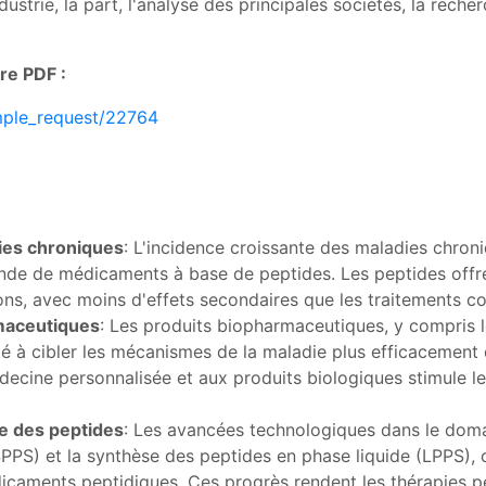
ndustrie, la part, l'analyse des principales sociétés, la rech
re PDF :
mple_request/22764
ies chroniques
: L'incidence croissante des maladies chroniq
nde de médicaments à base de peptides. Les peptides offre
ons, avec moins d'effets secondaires que les traitements co
maceutiques
: Les produits biopharmaceutiques, y compris 
ité à cibler les mécanismes de la maladie plus efficacemen
édecine personnalisée et aux produits biologiques stimule l
e des peptides
: Les avancées technologiques dans le domai
PPS) et la synthèse des peptides en phase liquide (LPPS), 
édicaments peptidiques. Ces progrès rendent les thérapies p