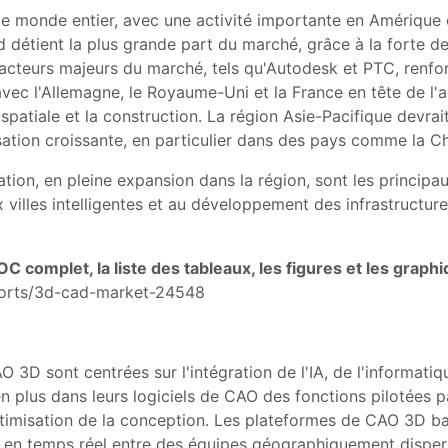
 monde entier, avec une activité importante en Amérique 
 détient la plus grande part du marché, grâce à la forte d
'acteurs majeurs du marché, tels qu'Autodesk et PTC, renfor
 avec l'Allemagne, le Royaume-Uni et la France en tête de 
ospatiale et la construction. La région Asie-Pacifique devra
sation croissante, en particulier dans des pays comme la Chi
ation, en pleine expansion dans la région, sont les principa
x villes intelligentes et au développement des infrastructu
OC complet, la liste des tableaux, les figures et les graph
ports/3d-cad-market-24548
 3D sont centrées sur l'intégration de l'IA, de l'informatiq
 en plus dans leurs logiciels de CAO des fonctions pilotées p
optimisation de la conception. Les plateformes de CAO 3D b
 en temps réel entre des équipes géographiquement dispersées