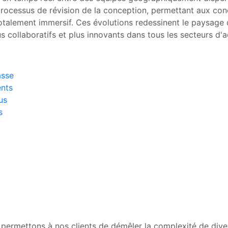
processus de révision de la conception, permettant aux conc
otalement immersif. Ces évolutions redessinent le paysage
 collaboratifs et plus innovants dans tous les secteurs d'ac
asse
ents
us
s
ermettons à nos clients de démêler la complexité de diver