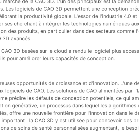
 du marché de la CAO 3D. L'un des principaux est la demand
s. Les logiciels de CAO 3D permettent une conception précis
orant la productivité globale. L'essor de l'industrie 4.0 et 
eprises cherchant à intégrer les technologies numériques 
ion des produits, en particulier dans des secteurs comme l'
O 3D avancés.
 CAO 3D basées sur le cloud a rendu le logiciel plus access
ils pour améliorer leurs capacités de conception.
ses opportunités de croissance et d'innovation. L'une des
ux logiciels de CAO. Les solutions de CAO alimentées par l'
ême prédire les défauts de conception potentiels, ce qui am
ption générative, un processus dans lequel les algorithmes
és, offre une nouvelle frontière pour l'innovation dans le
important : la CAO 3D y est utilisée pour concevoir des pro
ons de soins de santé personnalisées augmentant, le besoi