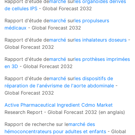
Rapport d'étude de
marché
sur
les organoïdes dérivés
de cellules IPS
- Global Forecast 2032
Rapport d'étude de
marché
sur
les propulseurs
médicaux
- Global Forecast 2032
Rapport d'étude de
marché
sur
les inhalateurs doseurs
-
Global Forecast 2032
Rapport d'étude de
marché
sur
les prothèses imprimées
en 3D
- Global Forecast 2032
Rapport d'étude de
marché
sur
les dispositifs de
réparation de l'anévrisme de l'aorte abdominale
-
Global Forecast 2032
Active Pharmaceutical Ingredient Cdmo Market
Research Report - Global Forecast 2032 (en anglais)
Rapport de recherche sur le
marché des
hémoconcentrateurs pour adultes et enfants
- Global