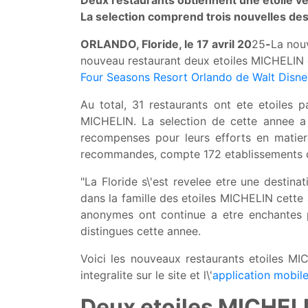
Deux restaurants obtiennent une etoile ve
La selection comprend trois nouvelles des
ORLANDO, Floride, le 17 avril 20
25
-
La nou
nouveau restaurant deux etoiles MICHELIN 
Four Seasons Resort Orlando de Walt Disne
Au total, 31 restaurants ont ete etoiles 
MICHELIN. La selection de cette annee a 
recompenses pour leurs efforts en matier
recommandes, compte 172 etablissements c
"La Floride s\'est revelee etre une destinati
dans la famille des etoiles MICHELIN cette
anonymes ont continue a etre enchantes pa
distingues cette annee.
Voici les nouveaux restaurants etoiles M
integralite sur le site et l\'
application mobil
Deux etoiles MICHEL