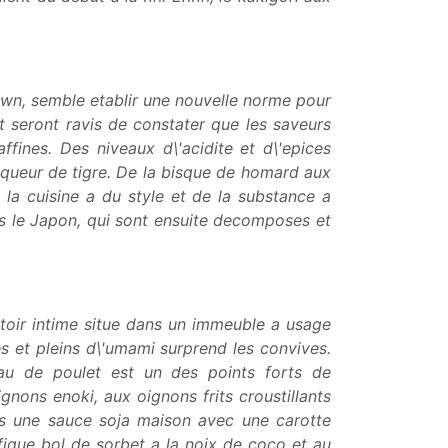
town, semble etablir une nouvelle norme pour
ct seront ravis de constater que les saveurs
ffines. Des niveaux d\'acidite et d\'epices
iqueur de tigre. De la bisque de homard aux
la cuisine a du style et de la substance a
is le Japon, qui sont ensuite decomposes et
toir intime situe dans un immeuble a usage
hes et pleins d\'umami surprend les convives.
u de poulet est un des points forts de
gnons enoki, aux oignons frits croustillants
ns une sauce soja maison avec une carotte
ique bol de sorbet a la noix de coco et au