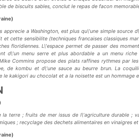
ble de biscuits sables, conclut le repas de facon memorabl
raine)
es apprecie a Washington, est plus qu\'une simple source d\
t et cette sensibilite (techniques francaises classiques ma
ches floridiennes. L\'espace permet de passer des moment
nt d\'un menu serre et plus abordable a un menu riche e
f Mike Commins propose des plats raffines rythmes par l
e, de kombu et d\'une sauce au beurre brun. La coquil
ue le kakigori au chocolat et a la noisette est un hommage e
N
)
la terre ; fruits de mer issus de l\'agriculture durable ; 
ques ; recyclage des dechets alimentaires en vinaigres et
raine)