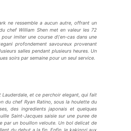
ark ne ressemble a aucun autre, offrant un
n du chef William Shen met en valeur les 72
u pour imiter une course d\'en-cas dans une
 de kegani profondement savoureux provenant
lusieurs salles pendant plusieurs heures. Un
ques soirs par semaine pour un seul service.
auderdale, et ce perchoir elegant, qui fait
n du chef Ryan Ratino, sous la houlette du
es, des ingredients japonais et quelques
uille Saint-Jacques saisie sur une puree de
 par un bouillon veloute. Un bol delicat de
t du debut a la fin. Enfin, le kakigori aux