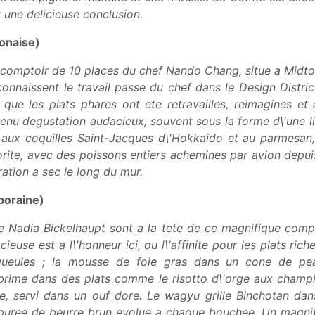
 une delicieuse conclusion.
ponaise)
 ce comptoir de 10 places du chef Nando Chang, situe a Mid
connaissent le travail passe du chef dans le Design Distri
 que les plats phares ont ete retravailles, reimagines et a
enu degustation audacieux, souvent sous la forme d\'une l
ux coquilles Saint-Jacques d\'Hokkaido et au parmesan, 
orite, avec des poissons entiers achemines par avion depu
ation a sec le long du mur.
poraine)
e Nadia Bickelhaupt sont a la tete de ce magnifique comp
use est a l\'honneur ici, ou l\'affinite pour les plats ric
eules ; la mousse de foie gras dans un cone de pea
exprime dans des plats comme le risotto d\'orge aux champi
re, servi dans un ouf dore. Le wagyu grille Binchotan da
puree de beurre brun evolue a chaque bouchee. Un magnif