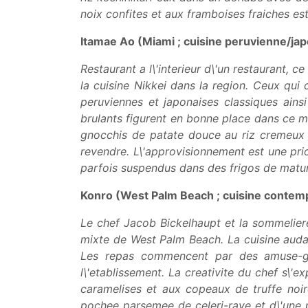
noix confites et aux framboises fraiches est
Itamae Ao (Miami ; cuisine peruvienne/ja
Restaurant a l\'interieur d\'un restaurant,
la cuisine Nikkei dans la region. Ceux qui 
peruviennes et japonaises classiques ainsi
brulants figurent en bonne place dans ce m
gnocchis de patate douce au riz cremeux a
revendre. L\'approvisionnement est une pri
parfois suspendus dans des frigos de matur
Konro (West Palm Beach ; cuisine contem
Le chef Jacob Bickelhaupt et la sommelier
mixte de West Palm Beach. La cuisine audacie
Les repas commencent par des amuse-gu
l\'etablissement. La creativite du chef s\'
caramelises et aux copeaux de truffe noi
pochee parsemee de celeri-rave et d\'une 