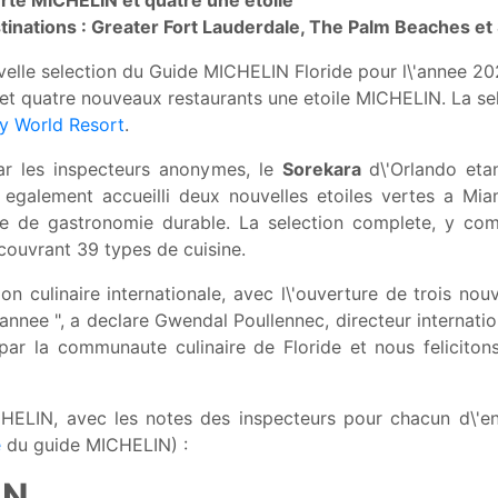
rte MICHELIN et quatre une etoile
tinations : Greater Fort Lauderdale, The Palm Beaches et
velle selection du Guide MICHELIN Floride pour l\'annee 20
et quatre nouveaux restaurants une etoile MICHELIN. La se
y World Resort
.
par les inspecteurs anonymes, le
Sorekara
d\'Orlando eta
egalement accueilli deux nouvelles etoiles vertes a Mi
e de gastronomie durable. La selection complete, y com
ouvrant 39 types de cuisine.
on culinaire internationale, avec l\'ouverture de trois nouv
 annee ", a declare Gwendal Poullennec, directeur internat
r la communaute culinaire de Floride et nous felicitons
ICHELIN, avec les notes des inspecteurs pour chacun d\'e
e
du guide MICHELIN) :
IN