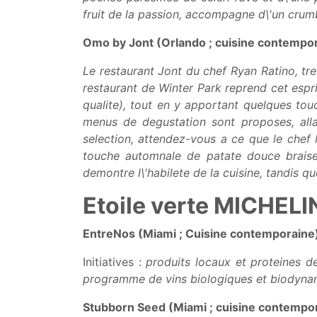
fruit de la passion, accompagne d\'un crum
Omo by Jont (Orlando ; cuisine contempo
Le restaurant Jont du chef Ryan Ratino, tr
restaurant de Winter Park reprend cet espri
qualite), tout en y apportant quelques tou
menus de degustation sont proposes, alla
selection, attendez-vous a ce que le che
touche automnale de patate douce braise
demontre l\'habilete de la cuisine, tandis q
Etoile verte MICHELI
EntreNos (Miami ; Cuisine contemporaine
Initiatives :
produits locaux et proteines de 
programme de vins biologiques et biodynami
Stubborn Seed (Miami ; cuisine contempo