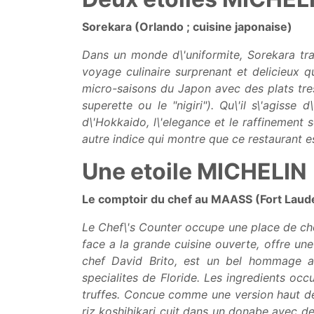
Sorekara (Orlando ; cuisine japonaise)
Dans un monde d\'uniformite, Sorekara tra
voyage culinaire surprenant et delicieux q
micro-saisons du Japon avec des plats tres
superette ou le "nigiri"). Qu\'il s\'agiss
d\'Hokkaido, l\'elegance et le raffinement 
autre indice qui montre que ce restaurant es
Une etoile MICHELIN
Le comptoir du chef au MAASS (Fort Laude
Le Chef\'s Counter occupe une place de cho
face a la grande cuisine ouverte, offre u
chef David Brito, est un bel hommage a 
specialites de Floride. Les ingredients oc
truffes. Concue comme une version haut de 
riz koshihikari cuit dans un donabe avec d