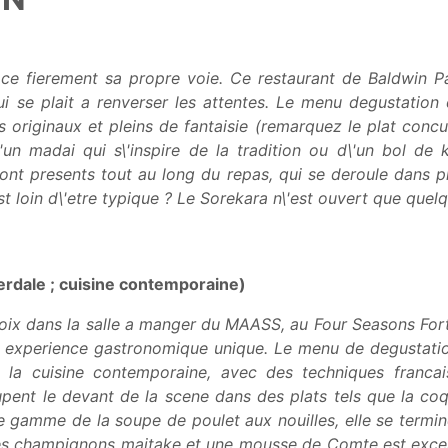
ce fierement sa propre voie. Ce restaurant de Baldwin P
ui se plait a renverser les attentes. Le menu degustatio
 originaux et pleins de fantaisie (remarquez le plat conc
e d\'un madai qui s\'inspire de la tradition ou d\'un bol
sont presents tout au long du repas, qui se deroule dans p
t loin d\'etre typique ? Le Sorekara n\'est ouvert que quel
rdale ; cuisine contemporaine)
ix dans la salle a manger du MAASS, au Four Seasons Fort L
ne experience gastronomique unique. Le menu de degustatio
la cuisine contemporaine, avec des techniques francais
cupent le devant de la scene dans des plats tels que la coq
gamme de la soupe de poulet aux nouilles, elle se termine
es champignons maitake et une mousse de Comte est excellen