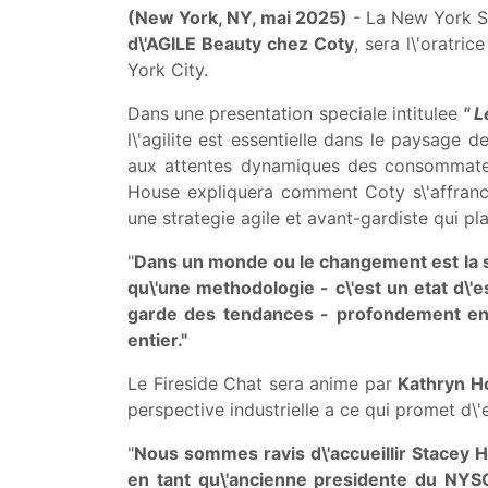
(New York, NY, mai 2025)
- La New York S
d\'AGILE Beauty chez Coty
, sera l\'oratri
York City.
Dans une presentation speciale intitulee
" L
l\'agilite est essentielle dans le paysage 
aux attentes dynamiques des consommateur
House expliquera comment Coty s\'affranchit
une strategie agile et avant-gardiste qui 
"
Dans un monde ou le changement est la seu
qu\'une methodologie - c\'est un etat d\'e
garde des tendances - profondement en
entier."
Le Fireside Chat sera anime par
Kathryn H
perspective industrielle a ce qui promet d\'
"
Nous sommes ravis d\'accueillir Stacey H
en tant qu\'ancienne presidente du NYSCC 