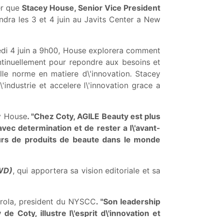
er que
Stacey House, Senior Vice President
iendra les 3 et 4 juin au Javits Center a New
edi 4 juin a 9h00, House explorera comment
continuellement pour repondre aux besoins et
le norme en matiere d\'innovation. Stacey
'industrie et accelere l\'innovation grace a
y House
. "Chez Coty, AGILE Beauty est plus
avec determination et de rester a l\'avant-
rs de produits de beaute dans le monde
WD)
, qui apportera sa vision editoriale et sa
rola, president du NYSCC
. "Son leadership
 Coty, illustre l\'esprit d\'innovation et