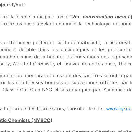
jourd\'hui."
era la scene principale avec
"Une conversation avec L\'
erche avancee revelant comment la technologie de pointe 
cette annee porteront sur la dermabeaute, la neuroesthe
loppement durable dans les cosmetiques et les produits 
marche chinois de la beaute, les innovations des exposants
lity, World of Chemistry et, nouveaute cette annee, The Form
ogramme de mentorat et un salon des carrieres seront organ
ns sur les nombreuses bourses et subventions offertes par
au Classic Car Club NYC et sera marquee par l\'annonce de
 a la journee des fournisseurs, consulter le site :
www.nyscc.
etic Chemists (NYSCC)