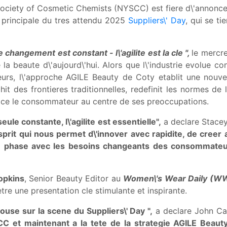
ociety of Cosmetic Chemists (NYSCC) est fiere d\'annonc
ce principale du tres attendu 2025
Suppliers\' Day
, qui se t
e changement est constant - l\'agilite est la cle ",
le mercr
de la beaute d\'aujourd\'hui. Alors que l\'industrie evolue 
s, l\'approche AGILE Beauty de Coty etablit une nouvel
 des frontieres traditionnelles, redefinit les normes de l\
place le consommateur au centre de ses preoccupations.
le constante, l\'agilite est essentielle",
a declare Stace
sprit qui nous permet d\'innover avec rapidite, de creer 
 phase avec les besoins changeants des consommateu
opkins
, Senior Beauty Editor au
Women\'s Wear Daily (W
etre une presentation cle stimulante et inspirante.
ouse sur la scene du Suppliers\' Day ",
a declare John Ca
et maintenant a la tete de la strategie AGILE Beauty de