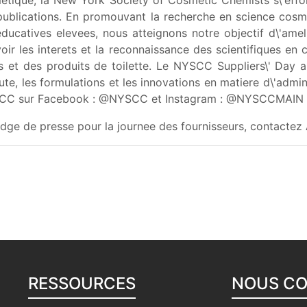
tique, la New York Society of Cosmetic Chemists s\'efforce
 publications. En promouvant la recherche en science cosmet
ducatives elevees, nous atteignons notre objectif d\'amelio
r les interets et la reconnaissance des scientifiques en
es et des produits de toilette. Le NYSCC Suppliers\' Day 
e, les formulations et les innovations en matiere d\'adminis
CC sur Facebook : @NYSCC et Instagram : @NYSCCMAIN
e de presse pour la journee des fournisseurs, contactez 
RESSOURCES
NOUS C