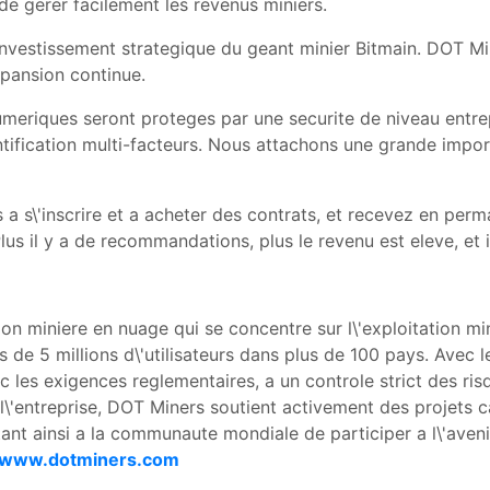
de gerer facilement les revenus miniers.
l\'investissement strategique du geant minier Bitmain. DOT M
pansion continue.
numeriques seront proteges par une securite de niveau entr
ntification multi-facteurs. Nous attachons une grande import
 a s\'inscrire et a acheter des contrats, et recevez en pe
us il y a de recommandations, plus le revenu est eleve, et il
n miniere en nuage qui se concentre sur l\'exploitation mini
de 5 millions d\'utilisateurs dans plus de 100 pays. Avec le
 les exigences reglementaires, a un controle strict des ri
l\'entreprise, DOT Miners soutient activement des projets c
tant ainsi a la communaute mondiale de participer a l\'aveni
www.dotminers.com