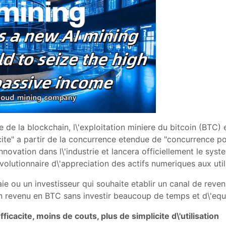
e de la blockchain, l\'exploitation miniere du bitcoin (BTC)
acite" a partir de la concurrence etendue de "concurrence pou
nnovation dans l\'industrie et lancera officiellement le sys
lutionnaire d\'appreciation des actifs numeriques aux util
 ou un investisseur qui souhaite etablir un canal de reve
un revenu en BTC sans investir beaucoup de temps et d\'eq
efficacite, moins de couts, plus de simplicite d\'utilisation