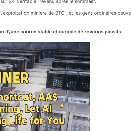
ur 24, veritable "revenu apres le sommeil".
e l\'exploitation miniere de BTC", et les gens ordinaires peu
on d\'une source stable et durable de revenus passifs