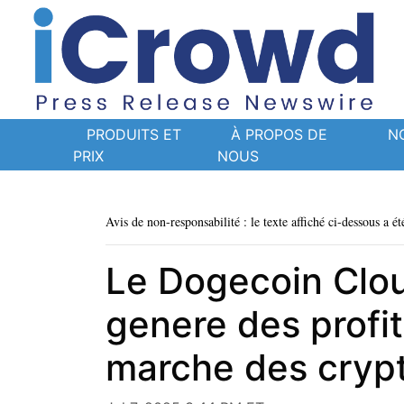
PRODUITS ET
À PROPOS DE
N
PRIX
NOUS
Avis de non-responsabilité : le texte affiché ci-dessous a ét
Le Dogecoin Clo
genere des profits
marche des cryp