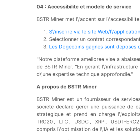
04 : Accessibilite et modele de service
BSTR Miner met l\'accent sur l\'accessibilite 
S\'inscrire via le site Web/l\'applicati
Selectionner un contrat correspondant 
Les Dogecoins gagnes sont deposes quo
"Notre plateforme amelioree vise a abaisser 
de BSTR Miner. "En gerant l\'infrastructur
d\'une expertise technique approfondie."
A propos de BSTR Miner
BSTR Miner est un fournisseur de services
societe declare gerer une puissance de ca
strategique et prend en charge l\'explo
TRC20、LTC、USDC、XRP、USDT-ERC20、BCH、S
compris l\'optimisation de l\'IA et les solut