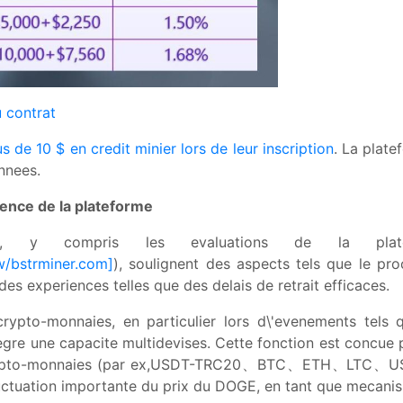
u contrat
 de 10 $ en credit minier lors de leur inscription
. La plat
nnees.
rience de la plateforme
urs, y compris les evaluations de la pla
w/bstrminer.com]
), soulignent des aspects tels que le pr
es experiences telles que des delais de retrait efficaces.
 crypto-monnaies, en particulier lors d\'evenements tels
gre une capacite multidevises. Cette fonction est concue
autres crypto-monnaies (par ex,USDT-TRC20、BTC、ET
tuation importante du prix du DOGE, en tant que mecanis