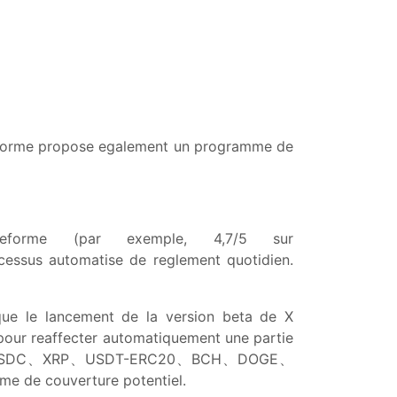
eforme propose egalement un programme de
teforme (par exemple, 4,7/5 sur
ocessus automatise de reglement quotidien.
 que le lancement de la version beta de X
 pour reaffecter automatiquement une partie
H、LTC、USDC、XRP、USDT-ERC20、BCH、DOGE、
me de couverture potentiel.