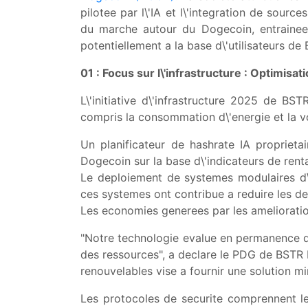
pilotee par l\'IA et l\'integration de sourc
du marche autour du Dogecoin, entrainee 
potentiellement a la base d\'utilisateurs d
01 : Focus sur l\'infrastructure : Optimisat
L\'initiative d\'infrastructure 2025 de B
compris la consommation d\'energie et la vo
Un planificateur de hashrate IA propriet
Dogecoin sur la base d\'indicateurs de renta
Le deploiement de systemes modulaires d\'e
ces systemes ont contribue a reduire les d
Les economies generees par les ameliorations 
"Notre technologie evalue en permanence des 
des ressources", a declare le PDG de BSTR M
renouvelables vise a fournir une solution min
Les protocoles de securite comprennent le