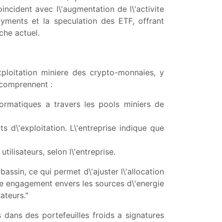
oincident avec l\'augmentation de l\'activite
yments et la speculation des ETF, offrant
che actuel.
xploitation miniere des crypto-monnaies, y
r comprennent :
ormatiques a travers les pools miniers de
 d\'exploitation. L\'entreprise indique que
tilisateurs, selon l\'entreprise.
assin, ce qui permet d\'ajuster l\'allocation
tre engagement envers les sources d\'energie
ateurs."
dans des portefeuilles froids a signatures