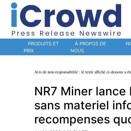
PRODUITS ET
À PROPOS DE
N
PRIX
NOUS
Avis de non-responsabilité : le texte affiché ci-dessous a ét
NR7 Miner lance 
sans materiel info
recompenses quo