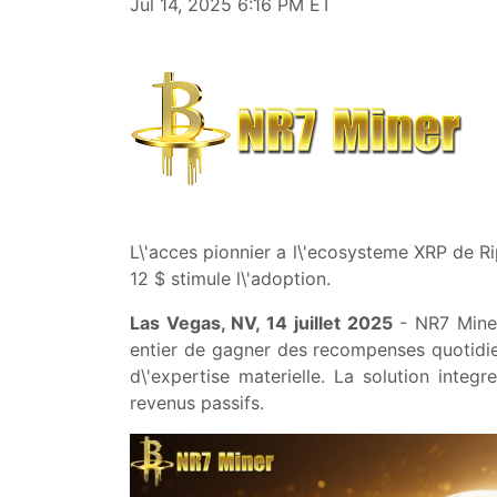
Jul 14, 2025 6:16 PM ET
L\'acces pionnier a l\'ecosysteme XRP de R
12 $ stimule l\'adoption.
Las Vegas, NV, 14 juillet 2025
- NR7 Miner
entier de gagner des recompenses quotidien
d\'expertise materielle. La solution integr
revenus passifs.