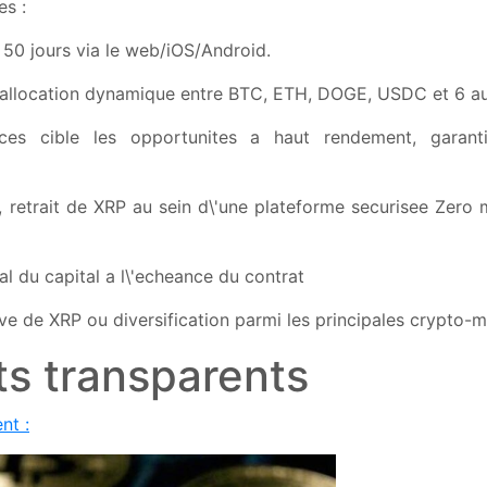
es :
a 50 jours via le web/iOS/Android.
allocation dynamique entre BTC, ETH, DOGE, USDC et 6 aut
ces cible les opportunites a haut rendement, garant
, retrait de XRP au sein d\'une plateforme securisee Zero m
l du capital a l\'echeance du contrat
sive de XRP ou diversification parmi les principales crypto-
ts transparents
nt :