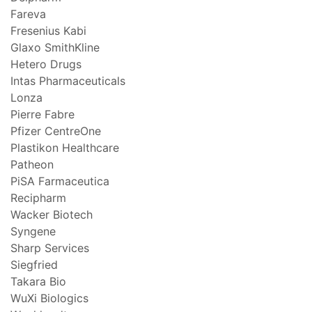
Fareva
Fresenius Kabi
Glaxo SmithKline
Hetero Drugs
Intas Pharmaceuticals
Lonza
Pierre Fabre
Pfizer CentreOne
Plastikon Healthcare
Patheon
PiSA Farmaceutica
Recipharm
Wacker Biotech
Syngene
Sharp Services
Siegfried
Takara Bio
WuXi Biologics