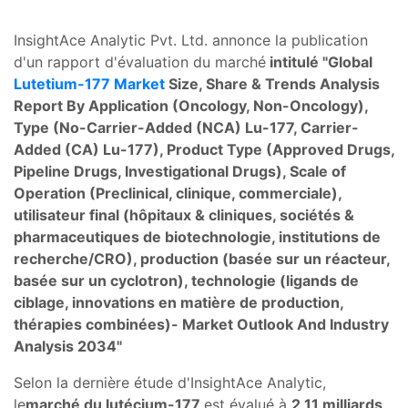
InsightAce Analytic Pvt. Ltd. annonce la publication
d'un rapport d'évaluation du marché
intitulé "
Global
Lutetium-177 Market
Size, Share & Trends Analysis
Report By Application (Oncology, Non-Oncology),
Type (No-Carrier-Added (NCA) Lu-177, Carrier-
Added (CA) Lu-177), Product Type (Approved Drugs,
Pipeline Drugs, Investigational Drugs), Scale of
Operation (Preclinical, clinique, commerciale),
utilisateur final (hôpitaux & cliniques, sociétés &
pharmaceutiques de biotechnologie, institutions de
recherche/CRO), production (basée sur un réacteur,
basée sur un cyclotron), technologie (ligands de
ciblage, innovations en matière de production,
thérapies combinées)- Market Outlook And Industry
Analysis 2034"
Selon la dernière étude d'InsightAce Analytic,
le
marché du
lutécium-177
est évalué à
2,11 milliards