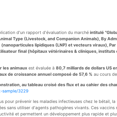
blication d'un rapport d'évaluation du marché
intitulé "
Glob
Animal Type (Livestock, and Companion Animals), By Admi
 (nanoparticules lipidiques (LNP) et vecteurs viraux), Par 
ilisateur final (hôpitaux vétérinaires & cliniques, institu
r les animaux
est évaluée à
80,7 milliards de dollars US 
taux de croissance annuel composé de 57,6 %
au cours de
tration, au tableau croisé des flux et au cahier des ch
st-sample/3229
pour prévenir les maladies infectieuses chez le bétail, la
es sans utiliser d'agents pathogènes vivants. Ces vaccins 
uctivité et permettent un développement plus rapide et plu