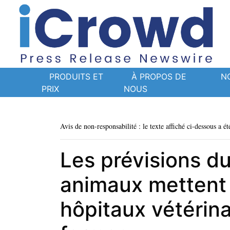
PRODUITS ET
À PROPOS DE
N
PRIX
NOUS
Avis de non-responsabilité : le texte affiché ci-dessous a ét
Les prévisions d
animaux mettent 
hôpitaux vétérinai