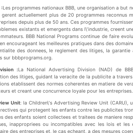
:
Les programmes nationaux BBB, une organisation a but non 
Ils gerent actuellement plus de 20 programmes reconnus m
prises depuis plus de 50 ans. Ces programmes fournissent 
roblemes existants et emergents dans l\'industrie, creent u
mmateurs. BBB National Programs continue de faire evolue
 en encourageant les meilleures pratiques dans des domaines
ntialite des donnees, le reglement des litiges, la garantie
us sur bbbprograms.org.
vision :
La National Advertising Division (NAD) de BBB
ion des litiges, guidant la veracite de la publicite a traver
ions etablissent des normes coherentes en matiere de veraci
eurs et creant une concurrence loyale pour les entreprise
view Unit
: la Children\'s Advertising Review Unit (CARU), 
irectives qui protegent les enfants contre les publicites tr
 des enfants soient collectees et traitees de maniere resp
s, inappropriees ou incompatibles avec les lois et les 
re des entreprises et, le cas echeant, a des mesures coerc