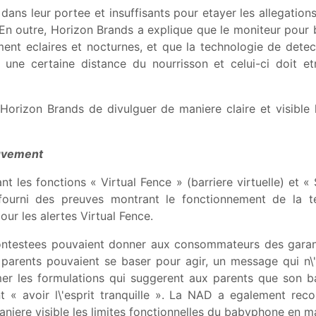
 dans leur portee et insuffisants pour etayer les allegation
. En outre, Horizon Brands a explique que le moniteur pour 
nt eclaires et nocturnes, et que la technologie de detecti
 une certaine distance du nourrisson et celui-ci doit e
rizon Brands de divulguer de maniere claire et visible l
ouvement
 les fonctions « Virtual Fence » (barriere virtuelle) et «
ourni des preuves montrant le fonctionnement de la t
ur les alertes Virtual Fence.
ontestees pouvaient donner aux consommateurs des garant
s parents pouvaient se baser pour agir, un message qui n
 les formulations qui suggerent aux parents que son bab
ent « avoir l\'esprit tranquille ». La NAD a egalement r
 maniere visible les limites fonctionnelles du babyphone en