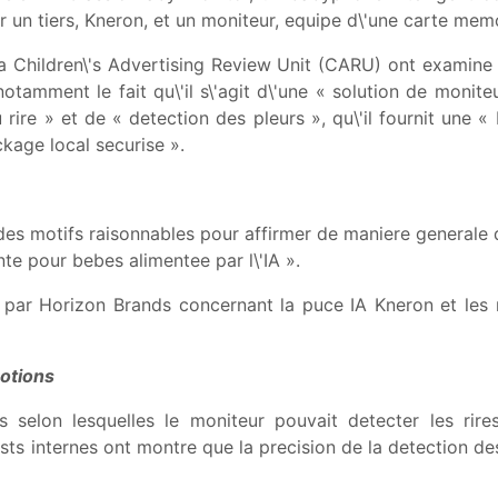
r un tiers, Kneron, et un moniteur, equipe d\'une carte mem
a Children\'s Advertising Review Unit (CARU) ont examine le
notamment le fait qu\'il s\'agit d\'une « solution de moniteu
 rire » et de « detection des pleurs », qu\'il fournit une « 
ckage local securise ».
es motifs raisonnables pour affirmer de maniere generale q
ente pour bebes alimentee par l\'IA ».
par Horizon Brands concernant la puce IA Kneron et les r
motions
 selon lesquelles le moniteur pouvait detecter les rires
ts internes ont montre que la precision de la detection de