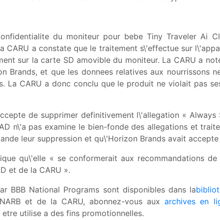
nfidentialite du moniteur pour bebe Tiny Traveler Ai Cl
 CARU a constate que le traitement s\'effectue sur l\'appar
ment sur la carte SD amovible du moniteur. La CARU a note
zon Brands, et que les donnees relatives aux nourrissons ne
. La CARU a donc conclu que le produit ne violait pas ses 
ccepte de supprimer definitivement l\'allegation « Always 
AD n\'a pas examine le bien-fonde des allegations et traite
nde leur suppression et qu\'Horizon Brands avait accepte 
ique qu\'elle « se conformerait aux recommandations de 
AD et de la CARU ».
ar BBB National Programs sont disponibles dans la
biblio
la NARB et de la CARU, abonnez-vous aux
archives en li
re utilise a des fins promotionnelles.