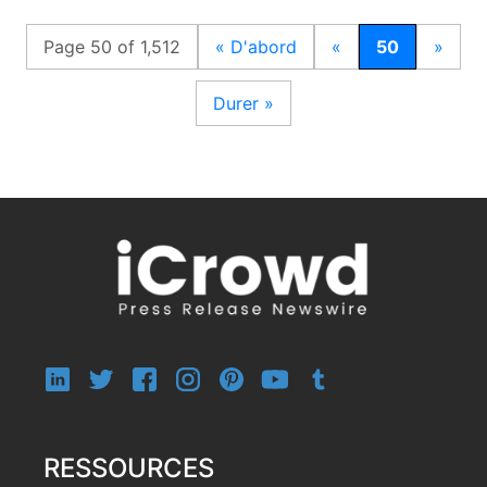
Page 50 of 1,512
« D'abord
«
50
»
Durer »
RESSOURCES