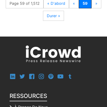
Page 59 of 1,512
« D'abord
«
59
»
Durer »
RESSOURCES
À Propos De Nous