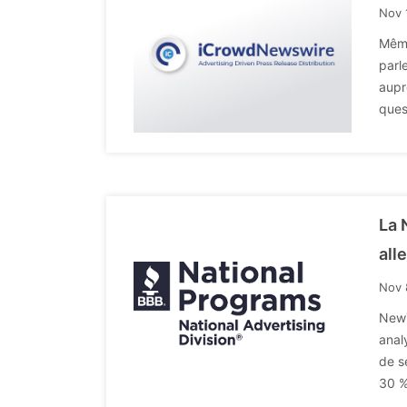
Nov 
Même
parl
aupr
ques
La 
all
Nov 
NewY
anal
de s
30 %