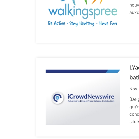
nouv
auxq
L\’
bat
Nov 
(De 
qu\'e
cond
situ