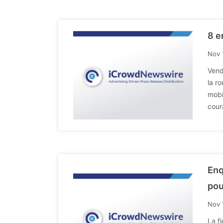
8 e
Nov 
Vend
la r
mobi
cour
Enq
pou
Nov 
La f