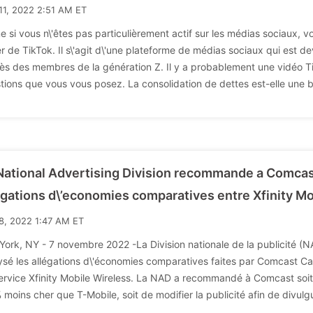
11, 2022 2:51 AM ET
 si vous n\'êtes pas particulièrement actif sur les médias sociaux,
er de TikTok. Il s\'agit d\'une plateforme de médias sociaux qui est
ès des membres de la génération Z. Il y a probablement une vidéo Ti
tions que vous vous posez. La consolidation de dettes est-elle une 
National Advertising Division recommande a Comcast
egations d\’economies comparatives entre Xfinity Mo
8, 2022 1:47 AM ET
ork, NY - 7 novembre 2022 -La Division nationale de la publicité 
ysé les allégations d\'économies comparatives faites par Comcast C
ervice Xfinity Mobile Wireless. La NAD a recommandé à Comcast soit d
 moins cher que T-Mobile, soit de modifier la publicité afin de divulg