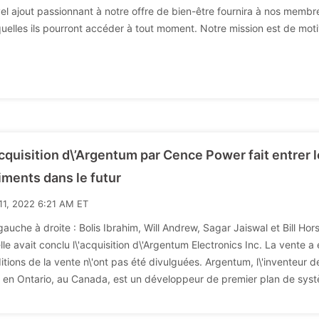
el ajout passionnant à notre offre de bien-être fournira à nos membre
uelles ils pourront accéder à tout moment. Notre mission est de moti
acquisition d\’Argentum par Cence Power fait entrer
iments dans le futur
11, 2022 6:21 AM ET
gauche à droite : Bolis Ibrahim, Will Andrew, Sagar Jaiswal et Bill Ho
lle avait conclu l\'acquisition d\'Argentum Electronics Inc. La vente a 
itions de la vente n\'ont pas été divulguées. Argentum, l\'inventeur de
é en Ontario, au Canada, est un développeur de premier plan de syst