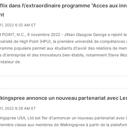
flix dans l\’extraordinaire programme “Acces aux inn
nt
11, 2022 6:32 AM ET
 POINT, N.C., 9 novembre 2022 - JiNan Glasgow George a rejoint l
niversité de High Point (HPU), la première université de compétences 
ramme populaire permet aux étudiants d\'avoir des relations de mento
s d\'entreprise et des innovateurs bien établis, notamment Steve Wo
ndateur de.
kingspree annonce un nouveau partenariat avec Les
11, 2022 6:29 AM ET
ingspree USA, Ltd est fier d\'annoncer un nouveau partenariat avec Le
remière classe aux membres de Walkingspree à partir de la platefo