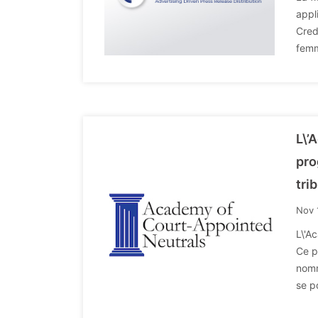
appl
Cred
femm
L\’
pro
tri
Nov 
L\'A
Ce p
nomm
se p