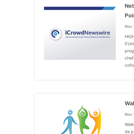
Net
Poi
Nov 
HIGH
l\'U
prog
chef
cofo
Wal
Nov 
Walk
de p