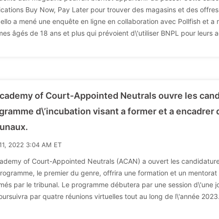
ications Buy Now, Pay Later pour trouver des magasins et des offres
ello a mené une enquête en ligne en collaboration avec Pollfish et a
es âgés de 18 ans et plus qui prévoient d\'utiliser BNPL pour leurs 
Academy of Court-Appointed Neutrals ouvre les cand
gramme d\’incubation visant a former et a encadrer 
bunaux.
11, 2022 3:04 AM ET
cademy of Court-Appointed Neutrals (ACAN) a ouvert les candidatu
rogramme, le premier du genre, offrira une formation et un mentora
és par le tribunal. Le programme débutera par une session d\'une jo
oursuivra par quatre réunions virtuelles tout au long de l\'année 2023.