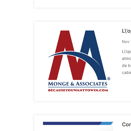
L\’
Nov 
L\'o
atmo
de b
cabi
Com