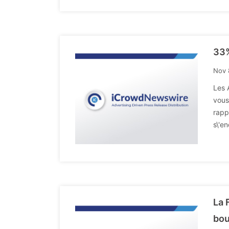
33%
Nov 
Les 
vous
rapp
s\'e
La 
bou