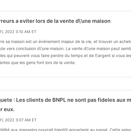
rreurs a eviter lors de la vente d\’une maison
11, 2022 3:10 AM ET
re sa maison est un événement majeur de la vie, et trouver un achet
oute vers conclusion d\'une maison. La vente d\'une maison peut semb
les qui peuvent vous faire perdre du temps et de l\'argent si vous les 
antes que les gens font lors de la vente.
uete : Les clients de BNPL ne sont pas fideles aux m
r eux.
11, 2022 3:07 AM ET
idélité aux magasins pourrait bientôt appartenir au passé. Cette saison